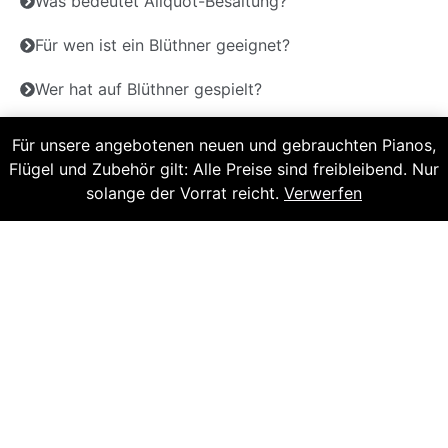
Was bedeutet Aliquot-Besaitung?
Für wen ist ein Blüthner geeignet?
Wer hat auf Blüthner gespielt?
Warum empfiehlt Piano-Haus Kunze Blüthner?
Für unsere angebotenen neuen und gebrauchten Pianos,
Flügel und Zubehör gilt: Alle Preise sind freibleibend. Nur
Kann auch ein gebrauchter Blüthner-Flügel wirklich
Klavier stimmen?
solange der Vorrat reicht.
Verwerfen
überzeugen?
Kontakt
Wir sind für Sie da!
Möchten Sie mehr über unsere einzigartigen
Instrumente erfahren? Kontaktieren Sie uns!
Adresse
Puschkinstrasse 32, 19055 Schwerin