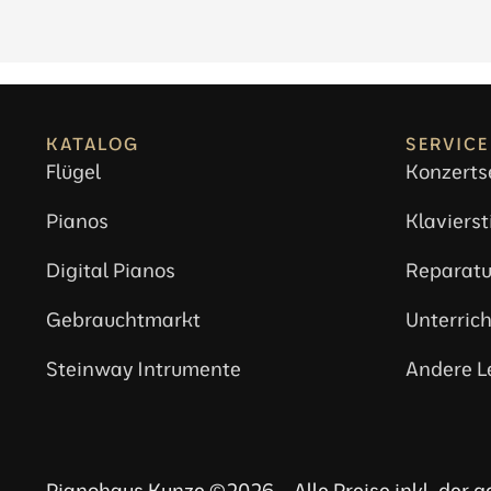
KATALOG
SERVICE
Flügel
Konzerts
Pianos
Klaviers
Digital Pianos
Reparatu
Gebrauchtmarkt
Unterrich
Steinway Intrumente
Andere L
Pianohaus Kunze ©2026 – Alle Preise inkl. der 