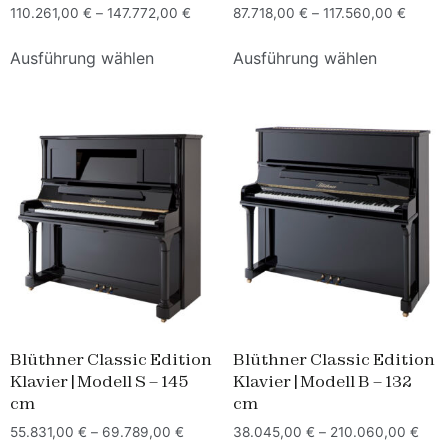
110.261,00
€
–
147.772,00
€
87.718,00
€
–
117.560,00
€
Ausführung wählen
Ausführung wählen
Blüthner Classic Edition
Blüthner Classic Edition
Klavier | Modell S – 145
Klavier | Modell B – 132
cm
cm
55.831,00
€
–
69.789,00
€
38.045,00
€
–
210.060,00
€