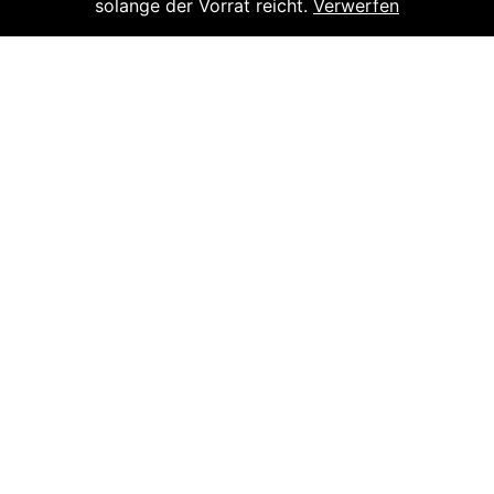
solange der Vorrat reicht.
Verwerfen
Datenschutz
Cookie-Richtlinie
AGBs
Versand
KONTAKT
Piano-Haus Kunze
Puschkinstraße 32 | 19055 Schwerin
Tel.: 0385 - 56 59 56
musik@piano-haus-kunze.de