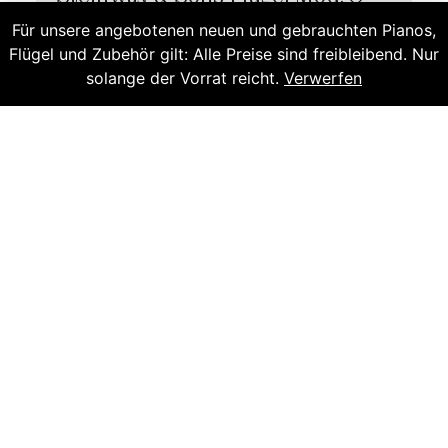
180 Spirio
Für unsere angebotenen neuen und gebrauchten Pianos,
183.500,00
€
Flügel und Zubehör gilt: Alle Preise sind freibleibend. Nur
Klavier stimmen?
155.000,00
€
solange der Vorrat reicht.
Verwerfen
Ansehen
Angebot