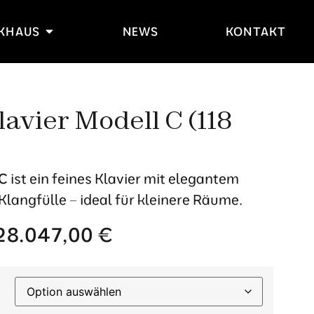
IKHAUS
NEWS
KONTAKT
avier Modell C (118
 C
ist ein feines Klavier mit elegantem
langfülle – ideal für kleinere Räume.
28.047,00
€