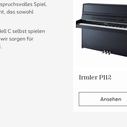
pruchsvolles Spiel,
nt, das sowohl
l C selbst spielen
 wir sorgen für
.
Irmler P112
Ansehen