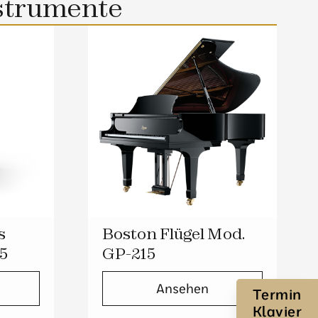
strumente
s
Boston Flügel Mod.
55
GP-215
Ansehen
Termin
Klavier