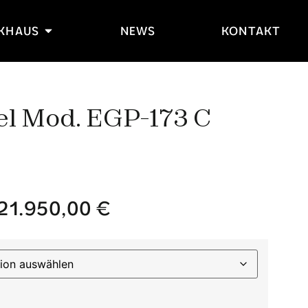
IKHAUS
NEWS
KONTAKT
el Mod. EGP-173 C
21.950,00
€