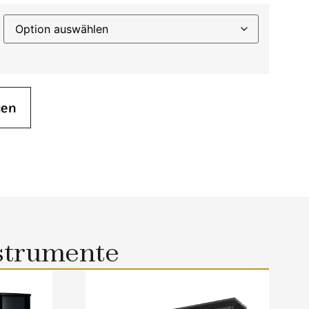
gen
strumente