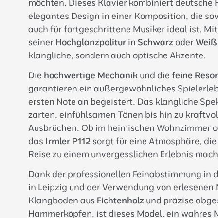
möchten. Dieses Klavier kombiniert deutsch
elegantes Design in einer Komposition, die so
auch für fortgeschrittene Musiker ideal ist. Mit
seiner
Hochglanzpolitur
in
Schwarz
oder
Weiß
klangliche, sondern auch optische Akzente.
Die
hochwertige Mechanik
und die
feine Reso
garantieren ein außergewöhnliches Spielerleb
ersten Note an begeistert. Das klangliche Spe
zarten, einfühlsamen Tönen bis hin zu kraftv
Ausbrüchen. Ob im heimischen Wohnzimmer od
das
Irmler P112
sorgt für eine Atmosphäre, die
Reise zu einem unvergesslichen Erlebnis mach
Dank der professionellen Feinabstimmung in d
in Leipzig und der Verwendung von erlesenen 
Klangboden aus
Fichtenholz
und präzise abg
Hammerköpfen, ist dieses Modell ein wahres 