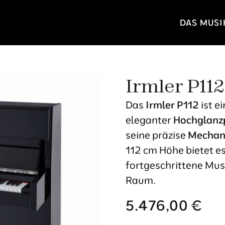
DAS MUS
Irmler P112
Das
Irmler P112
ist e
eleganter
Hochglanzp
seine präzise
Mechan
112 cm Höhe bietet e
fortgeschrittene Musi
Raum.
5.476,00
€