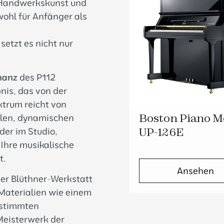
e Handwerkskunst und
wohl für Anfänger als
setzt es nicht nur
nanz
des P112
nis, das von der
ktrum reicht von
Boston Piano M
ollen, dynamischen
UP-126E
er im Studio,
 Ihre musikalische
t.
Ansehen
er Blüthner-Werkstatt
Materialien wie einem
estimmten
Meisterwerk der