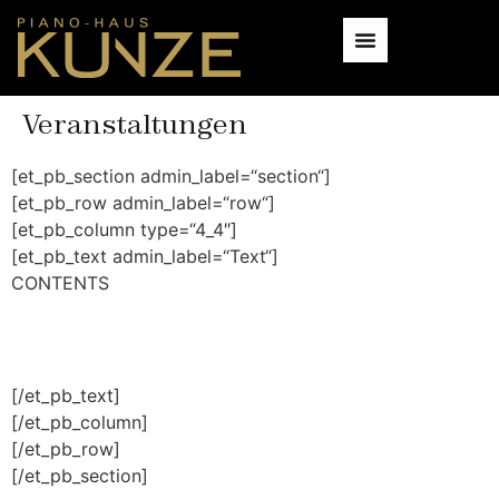
Veranstaltungen
[et_pb_section admin_label=“section“]
[et_pb_row admin_label=“row“]
[et_pb_column type=“4_4″]
[et_pb_text admin_label=“Text“]
CONTENTS
[/et_pb_text]
[/et_pb_column]
[/et_pb_row]
[/et_pb_section]