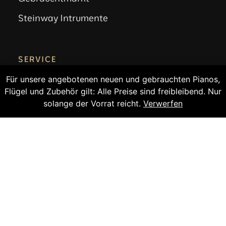
Steinway Intrumente
SERVICE
Konzertservice
Für unsere angebotenen neuen und gebrauchten Pianos,
Klavierstimmen
Flügel und Zubehör gilt: Alle Preise sind freibleibend. Nur
Klavier stimmen?
solange der Vorrat reicht.
Verwerfen
Reparatur
Unterricht
Andere Leistungen
RECHTLICHES
Impressum
Datenschutz