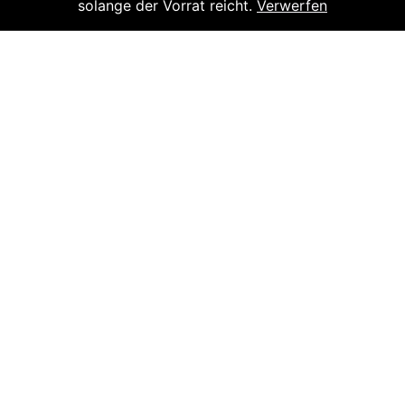
Klavier stimmen?
solange der Vorrat reicht.
Verwerfen
RECHTLICHES
Impressum
Datenschutz
Cookie-Richtlinie
AGBs
Versand
KONTAKT
Piano-Haus Kunze
Puschkinstraße 32 | 19055 Schwerin
Tel.: 0385 - 56 59 56